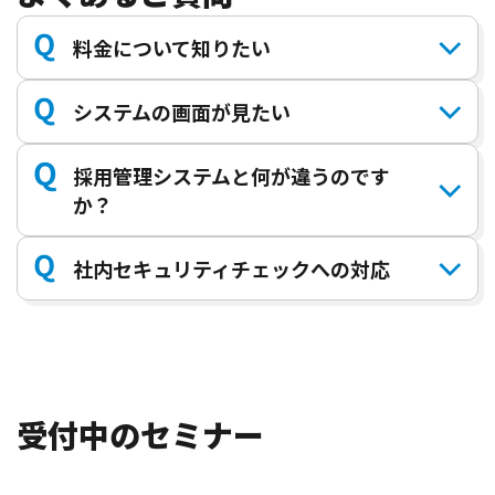
料金について知りたい
システムの画面が見たい
3つのプランがあり、それぞれに利用人数に応じ
て料金が異なります。
採用管理システムと何が違うのです
オンラインにてデモサイトをご紹介することが
料金プランを見る
か？
可能です。お気軽にお問い合せください。
デモお問い合せはこちら
社内セキュリティチェックへの対応
内定者フォローを成功させるには、内定者の状
況把握が大切です。
専用ツールだからこそ採用管理ではできない内
セキュリティ部門ご担当者様とのやり取り、セキ
定者のアクションを引き出します。
ュリティチェックシート記載やシステム監査まで
対応いたします。
受付中のセミナー