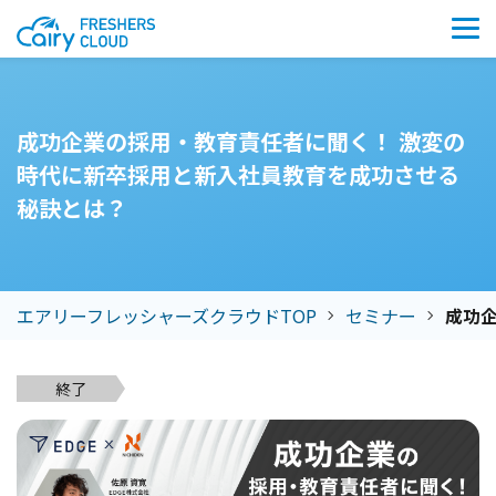
成功企業の採用・教育責任者に聞く！ 激変の
時代に新卒採用と新入社員教育を成功させる
秘訣とは？
エアリーフレッシャーズクラウドTOP
セミナー
成功