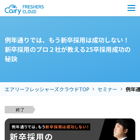
例年通りでは、もう新卒採用は成功しない！
新卒採用のプロ２社が教える25卒採用成功の
秘訣
エアリーフレッシャーズクラウドTOP
セミナー
例年