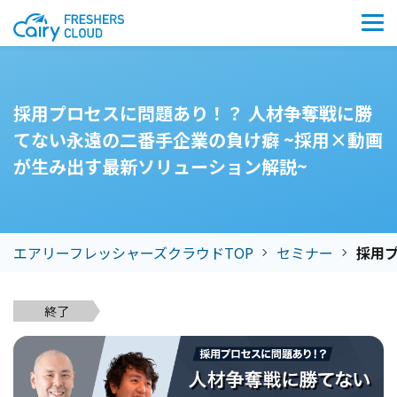
採用プロセスに問題あり！？ 人材争奪戦に勝
てない永遠の二番手企業の負け癖 ~採用×動画
が生み出す最新ソリューション解説~
エアリーフレッシャーズクラウドTOP
セミナー
採用